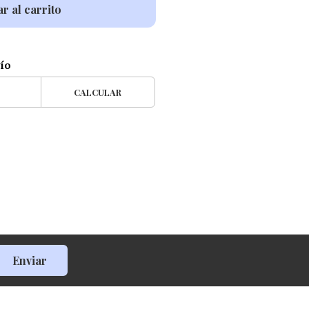
r al carrito
vío
CALCULAR
Enviar