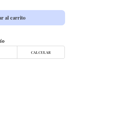
r al carrito
vío
CALCULAR