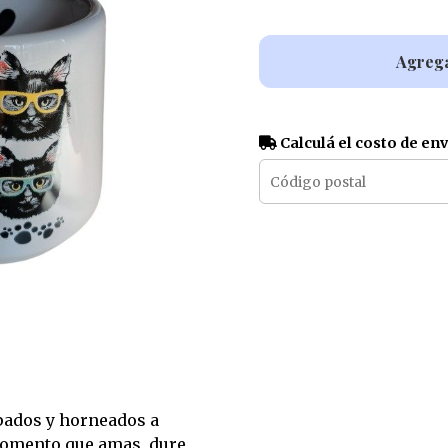
Agrega
Calculá el costo de en
pados y horneados a
momento que amas, dure