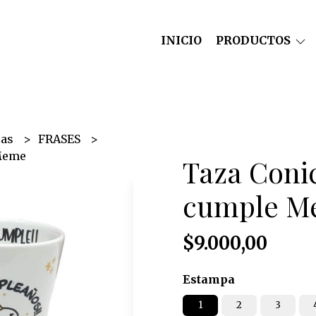
INICIO
PRODUCTOS
zas
FRASES
 Meme
Taza Conic
cumple M
$9.000,00
Estampa
1
2
3