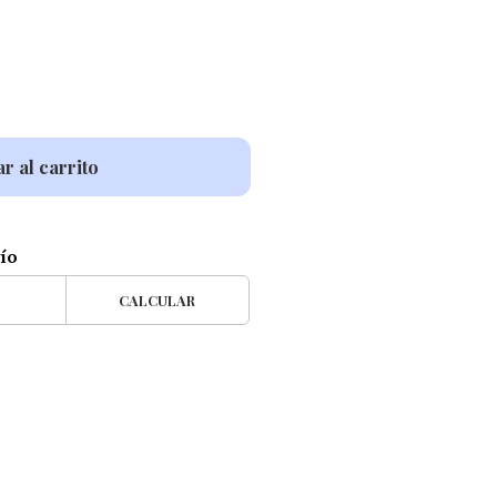
r al carrito
vío
CALCULAR