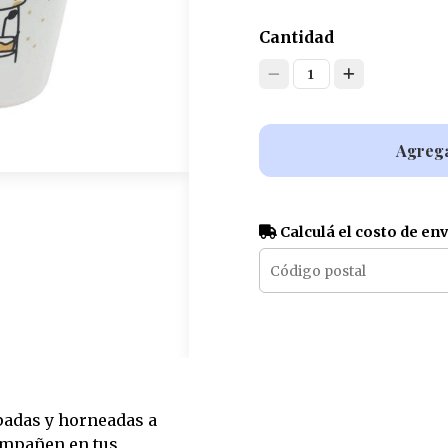
Cantidad
1
Agrega
Calculá el costo de en
padas y horneadas a
ompañen en tus