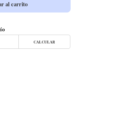
r al carrito
vío
CALCULAR