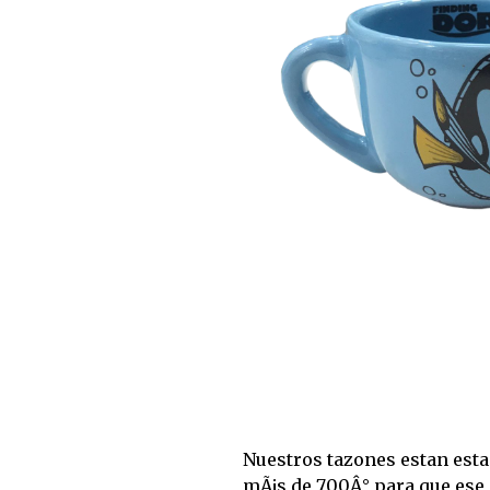
Nuestros tazones estan est
mÃ¡s de 700Â° para que es