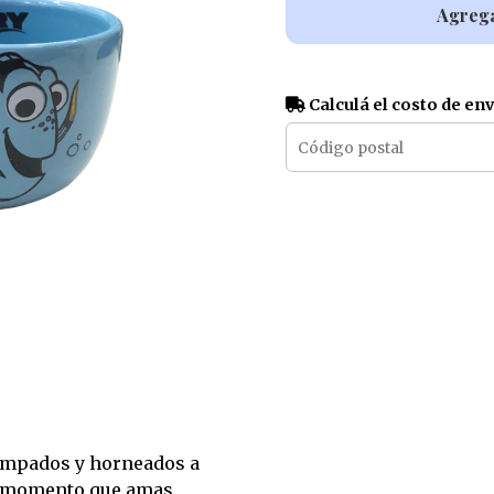
Agrega
Calculá el costo de en
ampados y horneados a
e momento que amas,