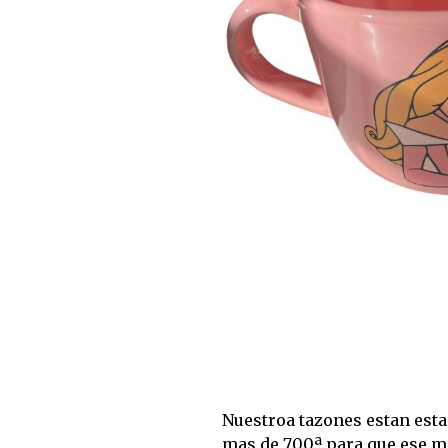
Nuestroa tazones estan est
mas de 700ª para que ese 