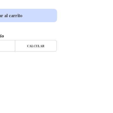
r al carrito
vío
CALCULAR